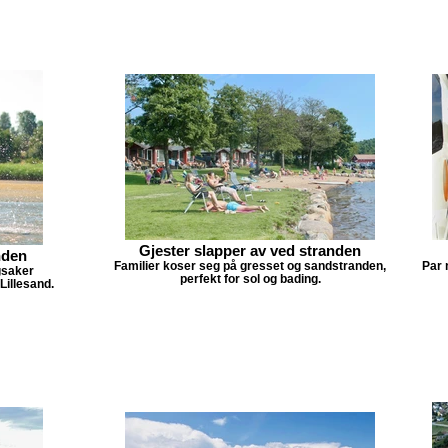
Gjester slapper av ved stranden
nden
Familier koser seg på gresset og sandstranden,
Par 
gsaker
perfekt for sol og bading.
Lillesand.