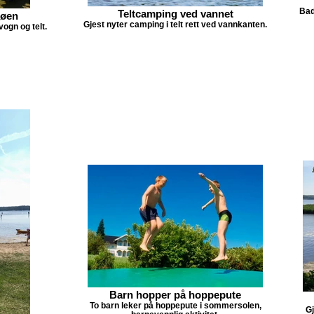
Bad
Teltcamping ved vannet
jøen
Gjest nyter camping i telt rett ved vannkanten.
ogn og telt.
Barn hopper på hoppepute
To barn leker på hoppepute i sommersolen,
Gj