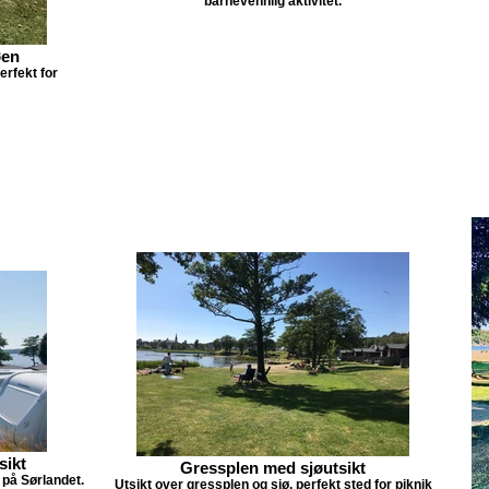
barnevennlig aktivitet.
øen
rfekt for
sikt
Gressplen med sjøutsikt
 på Sørlandet.
Utsikt over gressplen og sjø, perfekt sted for piknik