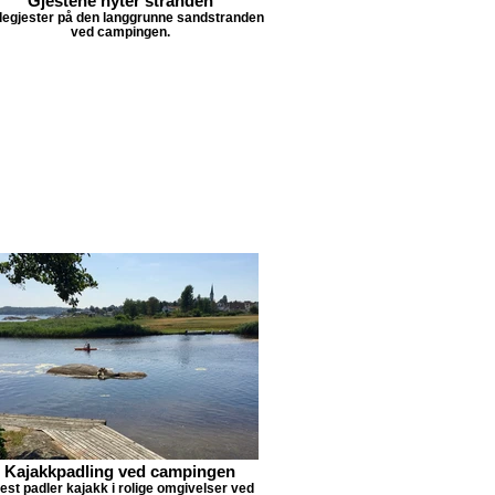
Gjestene nyter stranden
egjester på den langgrunne sandstranden
ved campingen.
Kajakkpadling ved campingen
est padler kajakk i rolige omgivelser ved